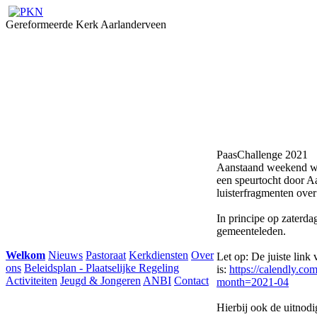
Gereformeerde Kerk Aarlanderveen
PaasChallenge 2021
Aanstaand weekend wo
een speurtocht door A
luisterfragmenten ove
In principe op zaterda
gemeenteleden.
Welkom
Nieuws
Pastoraat
Kerkdiensten
Over
Let op: De juiste link 
ons
Beleidsplan - Plaatselijke Regeling
is:
https://calendly.c
Activiteiten
Jeugd & Jongeren
ANBI
Contact
month=2021-04
Hierbij ook de uitnodig