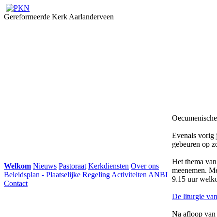
Gereformeerde Kerk Aarlanderveen
Oecumenische 
Evenals vorig 
gebeuren op zo
Het thema van 
Welkom
Nieuws
Pastoraat
Kerkdiensten
Over ons
meenemen. Med
Beleidsplan - Plaatselijke Regeling
Activiteiten
ANBI
9.15 uur welk
Contact
De liturgie van
Na afloop van 