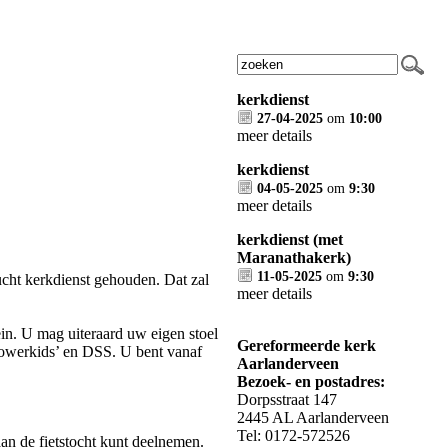
kerkdienst
27-04-2025
om
10:00
meer details
kerkdienst
04-05-2025
om
9:30
meer details
kerkdienst (met
Maranathakerk)
11-05-2025
om
9:30
ucht kerkdienst gehouden. Dat zal
meer details
ein. U mag uiteraard uw eigen stoel
Gereformeerde kerk
owerkids’ en DSS. U bent vanaf
Aarlanderveen
Bezoek- en postadres:
Dorpsstraat 147
2445 AL Aarlanderveen
Tel: 0172-572526
aan de fietstocht kunt deelnemen.