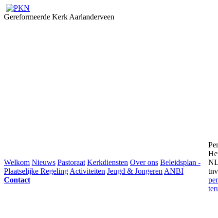
Gereformeerde Kerk Aarlanderveen
Pe
He
Welkom
Nieuws
Pastoraat
Kerkdiensten
Over ons
Beleidsplan -
NL
Plaatselijke Regeling
Activiteiten
Jeugd & Jongeren
ANBI
tnv
Contact
pe
ter