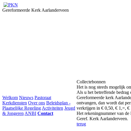
Gereformeerde Kerk Aarlanderveen
Collectebonnen
Het is nog steeds mogelijk om
Als u het betreffende bedrag
Welkom
Nieuws
Pastoraat
Gereformeerde kerk Aarlander
Kerkdiensten
Over ons
Beleidsplan -
ontvangen, dan wordt dat per
Plaatselijke Regeling
Activiteiten
Jeugd
verkrijgen in € 0,50, € 1,=, € 
& Jongeren
ANBI
Contact
Het rekeningnummer van de 
Geref. Kerk Aarlanderveen.
terug