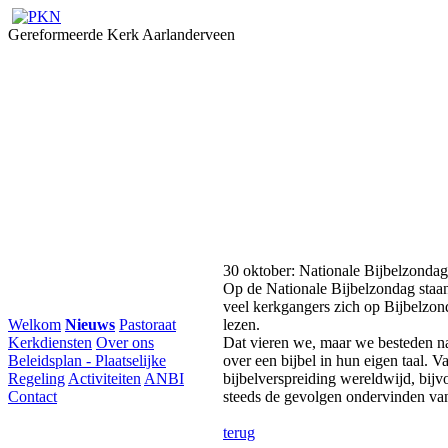
Gereformeerde Kerk Aarlanderveen
30 oktober: Nationale Bijbelzondag
Op de Nationale Bijbelzondag staan 
veel kerkgangers zich op Bijbelzonda
Welkom
Nieuws
Pastoraat
lezen.
Kerkdiensten
Over ons
Dat vieren we, maar we besteden na
Beleidsplan - Plaatselijke
over een bijbel in hun eigen taal. V
Regeling
Activiteiten
ANBI
bijbelverspreiding wereldwijd, bij
Contact
steeds de gevolgen ondervinden van
terug