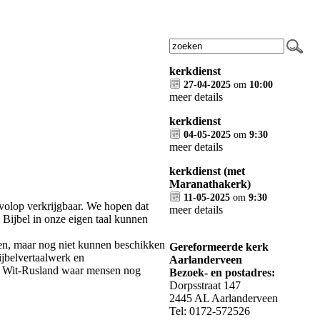
kerkdienst
27-04-2025
om
10:00
meer details
kerkdienst
04-05-2025
om
9:30
meer details
kerkdienst (met
Maranathakerk)
11-05-2025
om
9:30
l volop verkrijgbaar. We hopen dat
meer details
e Bijbel in onze eigen taal kunnen
len, maar nog niet kunnen beschikken
Gereformeerde kerk
ijbelvertaalwerk en
Aarlanderveen
 in Wit-Rusland waar mensen nog
Bezoek- en postadres:
Dorpsstraat 147
2445 AL Aarlanderveen
Tel: 0172-572526