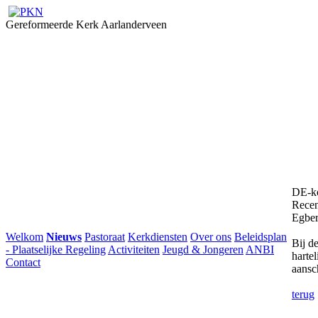
Gereformeerde Kerk Aarlanderveen
DE-ko
Recen
Egber
Welkom
Nieuws
Pastoraat
Kerkdiensten
Over ons
Beleidsplan
Bij d
- Plaatselijke Regeling
Activiteiten
Jeugd & Jongeren
ANBI
harte
Contact
aansch
terug