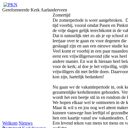
Gereformeerde Kerk Aarlanderveen
Zomertijd
De zomerperiode is weer aangebroken. De 
tijd voorbij, vooral omdat Pasen en Pinkste
de vrije dagen gelijk terechtkomt in de va
Dat is natuurlijk niet zo als je op school 
leerjaar over te gaan en voor degenen di
geslaagd zijn en aan een nieuwe studie k
Veel komt er voorbij in een paar maande
eerst een vrijwilligersavond (die was heel
andere manier. En wat ik hieraan heel bel
voor de kerk; al doe je het vrijwillig, vrijbl
vrijwilligers dit met liefde doen. Daarvoor 
kon zijn, hartelijk bedanken!
Nu gaan we de vakantieperiode in, ook ke
gezamenlijke kerkdiensten gehouden. Verg
wordt het een beetje stil in en rondom de 
We hopen elkaar wel te ontmoeten in de ke
Maar ik wil u en jou nog wel attent maken
kunnen vanwege hun leeftijd of gezondhei
hen een kaartje vanaf uw vakantieadres. 
Welkom
Nieuws
Een levend teken van mens tot mens en v