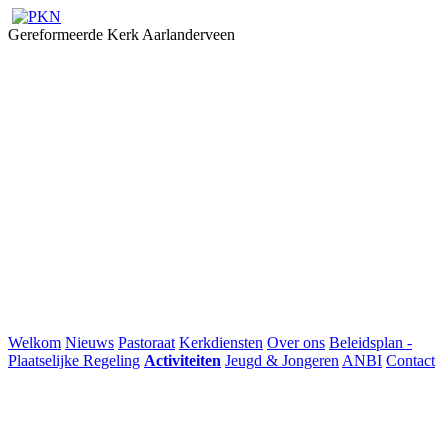
Gereformeerde Kerk Aarlanderveen
Welkom
Nieuws
Pastoraat
Kerkdiensten
Over ons
Beleidsplan -
Plaatselijke Regeling
Activiteiten
Jeugd & Jongeren
ANBI
Contact