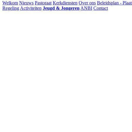
Welkom
Nieuws
Pastoraat
Kerkdiensten
Over ons
Beleidsplan - Plaat
Regeling
Activiteiten
Jeugd & Jongeren
ANBI
Contact