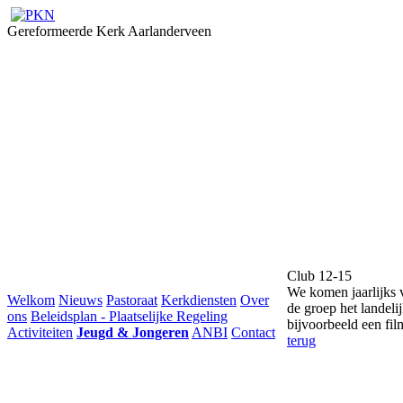
Gereformeerde Kerk Aarlanderveen
Club 12-15
We komen jaarlijks v
Welkom
Nieuws
Pastoraat
Kerkdiensten
Over
de groep het landelij
ons
Beleidsplan - Plaatselijke Regeling
bijvoorbeeld een fil
Activiteiten
Jeugd & Jongeren
ANBI
Contact
terug