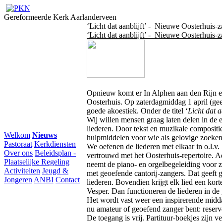
Gereformeerde Kerk Aarlanderveen
‘Licht dat aanblijft’ - Nieuwe Oosterhuis
‘Licht dat aanblijft’ - Nieuwe Oosterhuis
Opnieuw komt er In Alphen aan den Rijn 
Oosterhuis. Op zaterdagmiddag 1 april (ge
goede akoestiek. Onder de titel ‘
Licht dat a
Wij willen mensen graag laten delen in de 
liederen. Door tekst en muzikale compositie
Welkom
Nieuws
hulpmiddelen voor wie als gelovige zoeken
Pastoraat
Kerkdiensten
We oefenen de liederen met elkaar in o.l.v. S
Over ons
Beleidsplan -
vertrouwd met het Oosterhuis-repertoire. 
Plaatselijke Regeling
neemt de piano- en orgelbegeleiding voor z
Activiteiten
Jeugd &
met geoefende cantorij-zangers. Dat geeft 
Jongeren
ANBI
Contact
liederen. Bovendien krijgt elk lied een kort
Vesper. Dan functioneren de liederen in de j
Het wordt vast weer een inspirerende midda
nu amateur of geoefend zanger bent: reserv
De toegang is vrij. Partituur-boekjes zijn v