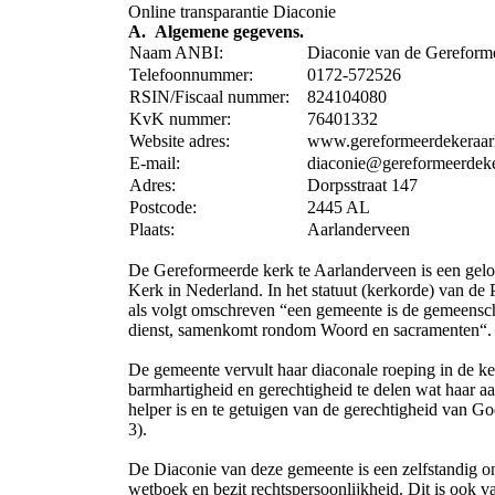
Online transparantie Diaconie
A. Algemene gegevens.
Naam ANBI:
Diaconie van de Gereforme
Telefoonnummer:
0172-572526
RSIN/Fiscaal nummer:
824104080
KvK nummer:
76401332
Website adres:
www.gereformeerdekeraarl
E-mail:
diaconie@gereformeerdeke
Adres:
Dorpsstraat 147
Postcode:
2445 AL
Plaats:
Aarlanderveen
De Gereformeerde kerk te Aarlanderveen is een gelo
Kerk in Nederland. In het statuut (kerkorde) van de Pr
als volgt omschreven “een gemeente is de gemeenscha
dienst, samenkomt rondom Woord en sacramenten“.
De gemeente vervult haar diaconale roeping in de ke
barmhartigheid en gerechtigheid te delen wat haar a
helper is en te getuigen van de gerechtigheid van Go
3).
De Diaconie van deze gemeente is een zelfstandig ond
wetboek en bezit rechtspersoonlijkheid. Dit is ook va