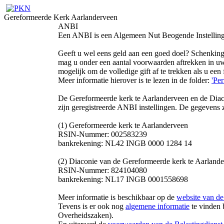
Gereformeerde Kerk Aarlanderveen
ANBI
Een ANBI is een Algemeen Nut Beogende Instelling
Geeft u wel eens geld aan een goed doel? Schenkinge
mag u onder een aantal voorwaarden aftrekken in uw 
mogelijk om de volledige gift af te trekken als u een
Meer informatie hierover is te lezen in de folder:
'Per
De Gereformeerde kerk te Aarlanderveen en de Diac
zijn geregistreerde ANBI instellingen. De gegevens z
(1) Gereformeerde kerk te Aarlanderveen
RSIN-Nummer: 002583239
bankrekening: NL42 INGB 0000 1284 14
(2) Diaconie van de Gereformeerde kerk te Aarland
RSIN-Nummer: 824104080
bankrekening: NL17 INGB 0001558698
Meer informatie is beschikbaar op de
website van d
Tevens is er ook nog
algemene informatie
te vinden b
Overheidszaken).