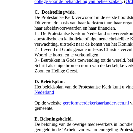
college voor de behandeling van beheerszaken
. (
Ordi
C. Doelstelling/visie.
De Protestantse Kerk verwoordt in de eerste hoofdstu
Dit vormt de basis van haar kerkstructuur, haar organ
haar arbeidsvoorwaarden en haar financiën.
1 - De Protestantse Kerk in Nederland is overeenkoms
apostolische en katholieke of algemene christelijke 
verwachting, uitstrekt naar de komst van het Konin
2 - Levend uit Gods genade in Jezus Christus vervul
Woord te horen en te verkondigen.
3 - Betrokken in Gods toewending tot de wereld, bel
Schrift als enige bron en norm van de kerkelijke ver
Zoon en Heilige Geest.
D. Beleidsplan.
Het beleidsplan van de Protestantse Kerk kunt u vin
Nederland
Op de website
gereformeerdekerkaarlanderveen.nl
vi
gemeente.
E. Beloningsbeleid.
De beloning van de overige medewerkers in loondienst
geregeld in de ‘Arbeidsvoorwaardenregeling Protesta