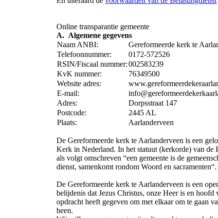
En uiteraard de
voorwaarden van de Belastingdienst
Online transparantie gemeente
A. Algemene gegevens
Naam ANBI:
Gereformeerde kerk te Aarla
Telefoonnummer:
0172-572526
RSIN/Fiscaal nummer:
002583239
KvK nummer:
76349500
Website adres:
www.gereformeerdekeraarlan
E-mail:
info@gereformeerdekerkaarl
Adres:
Dorpsstraat 147
Postcode:
2445 AL
Plaats:
Aarlanderveen
De Gereformeerde kerk te Aarlanderveen is een gelo
Kerk in Nederland. In het statuut (kerkorde) van de Pr
als volgt omschreven “een gemeente is de gemeenscha
dienst, samenkomt rondom Woord en sacramenten“.
De Gereformeerde kerk te Aarlanderveen is een open 
belijdenis dat Jezus Christus, onze Heer is en hoofd
opdracht heeft gegeven om met elkaar om te gaan vanu
heen.