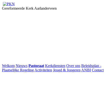
Gereformeerde Kerk Aarlanderveen
Welkom
Nieuws
Pastoraat
Kerkdiensten
Over ons
Beleidsplan -
Plaatselijke Regeling
Activiteiten
Jeugd & Jongeren
ANBI
Contact