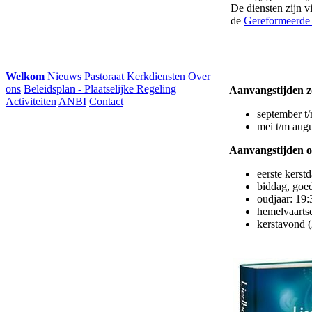
De diensten zijn v
de
Gereformeerde
Welkom
Nieuws
Pastoraat
Kerkdiensten
Over
ons
Beleidsplan - Plaatselijke Regeling
Aanvangstijden z
Activiteiten
ANBI
Contact
september t/
mei t/m augu
Aanvangstijden o
eerste kerst
biddag, goed
oudjaar: 19:
hemelvaarts
kerstavond 