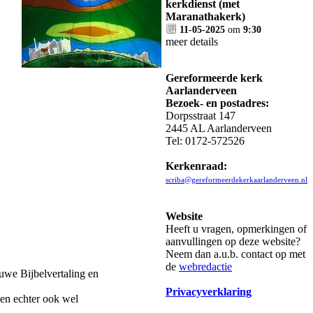
kerkdienst (met
Maranathakerk)
11-05-2025
om
9:30
meer details
Gereformeerde kerk
Aarlanderveen
Bezoek- en postadres:
Dorpsstraat 147
2445 AL Aarlanderveen
Tel: 0172-572526
Kerkenraad:
scriba@gereformeerdekerkaarlanderveen.nl
Website
Heeft u vragen, opmerkingen of
aanvullingen op deze website?
Neem dan a.u.b. contact op met
de
webredactie
uwe Bijbelvertaling en
Privacyverklaring
zen echter ook wel