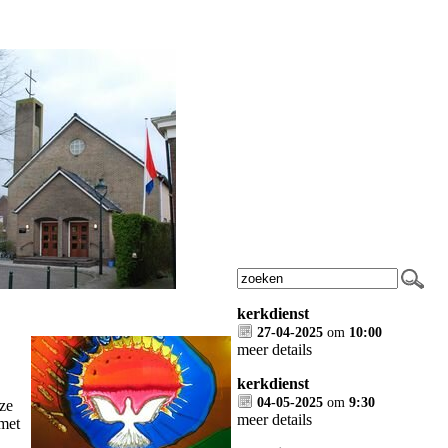
kerkdienst
27-04-2025
om
10:00
meer details
kerkdienst
04-05-2025
om
9:30
eze
meer details
 met