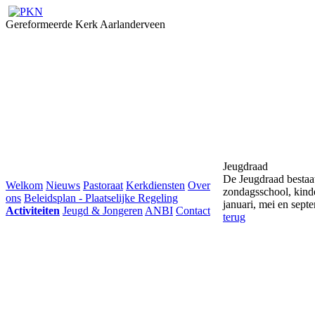
Gereformeerde Kerk Aarlanderveen
Jeugdraad
De Jeugdraad bestaat
Welkom
Nieuws
Pastoraat
Kerkdiensten
Over
zondagsschool, kind
ons
Beleidsplan - Plaatselijke Regeling
januari, mei en sept
Activiteiten
Jeugd & Jongeren
ANBI
Contact
terug