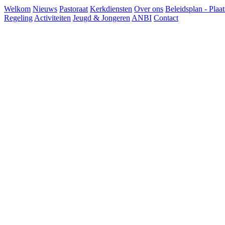
Welkom
Nieuws
Pastoraat
Kerkdiensten
Over ons
Beleidsplan - Plaat
Regeling
Activiteiten
Jeugd & Jongeren
ANBI
Contact