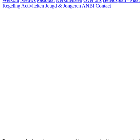
Welkom
Nieuws
Pastoraat
Kerkdiensten
Over ons
Beleidsplan - Plaat
Regeling
Activiteiten
Jeugd & Jongeren
ANBI
Contact