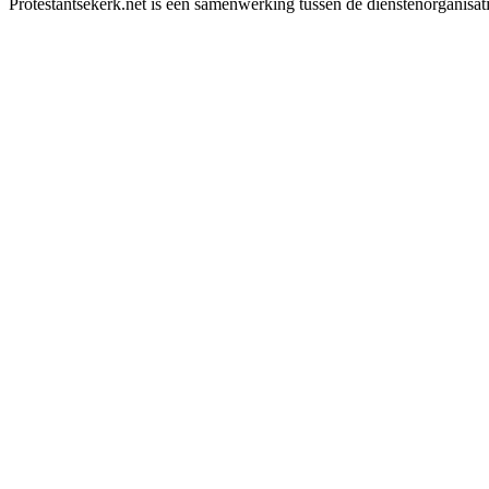
Protestantsekerk.net is een samenwerking tussen de dienstenorganisat