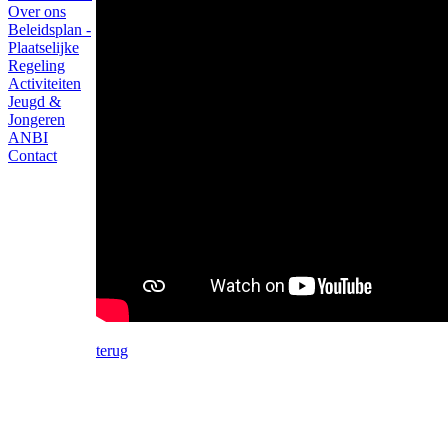
Over ons
Beleidsplan -
Plaatselijke
Regeling
Activiteiten
Jeugd &
Jongeren
ANBI
Contact
terug