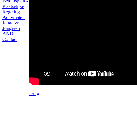
Beleidsplan -
Plaatselijke
Regeling
Activiteiten
Jeugd &
Jongeren
ANBI
Contact
terug