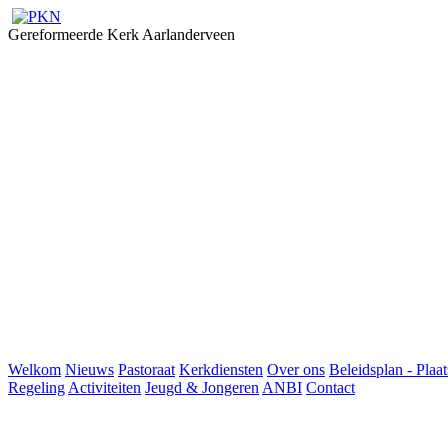
Gereformeerde Kerk Aarlanderveen
Welkom
Nieuws
Pastoraat
Kerkdiensten
Over ons
Beleidsplan - Plaat
Regeling
Activiteiten
Jeugd & Jongeren
ANBI
Contact