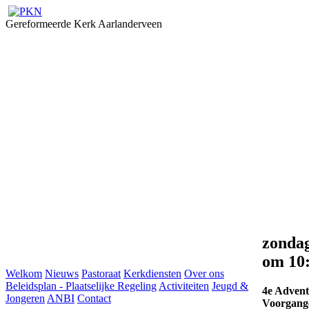
Gereformeerde Kerk Aarlanderveen
zonda
om 10
Welkom
Nieuws
Pastoraat
Kerkdiensten
Over ons
Beleidsplan - Plaatselijke Regeling
Activiteiten
Jeugd &
4e Advent
Jongeren
ANBI
Contact
Voorgange