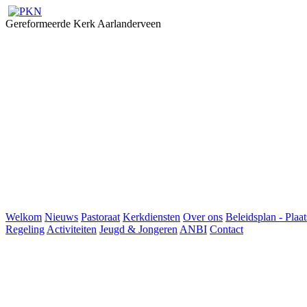
Gereformeerde Kerk Aarlanderveen
Welkom
Nieuws
Pastoraat
Kerkdiensten
Over ons
Beleidsplan - Plaat
Regeling
Activiteiten
Jeugd & Jongeren
ANBI
Contact