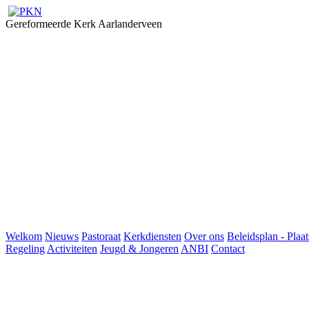
Gereformeerde Kerk Aarlanderveen
Welkom
Nieuws
Pastoraat
Kerkdiensten
Over ons
Beleidsplan - Plaat
Regeling
Activiteiten
Jeugd & Jongeren
ANBI
Contact