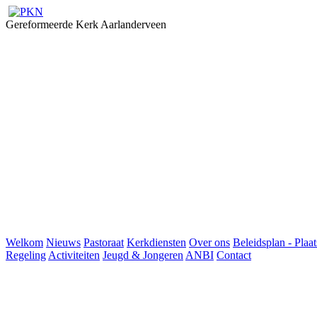
Gereformeerde Kerk Aarlanderveen
Welkom
Nieuws
Pastoraat
Kerkdiensten
Over ons
Beleidsplan - Plaat
Regeling
Activiteiten
Jeugd & Jongeren
ANBI
Contact