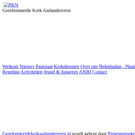
Gereformeerde Kerk Aarlanderveen
Welkom
Nieuws
Pastoraat
Kerkdiensten
Over ons
Beleidsplan - Plaat
Regeling
Activiteiten
Jeugd & Jongeren
ANBI
Contact
Gereformeerdekerkaarlanderveen.nl
wordt gehost door
Protestantseke