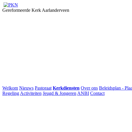
Gereformeerde Kerk Aarlanderveen
Welkom
Nieuws
Pastoraat
Kerkdiensten
Over ons
Beleidsplan - Plaa
Regeling
Activiteiten
Jeugd & Jongeren
ANBI
Contact