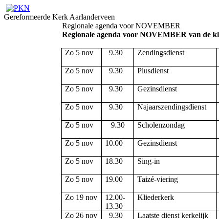
Gereformeerde Kerk Aarlanderveen
Regionale agenda voor NOVEMBER
Regionale agenda voor NOVEMBER van de kle
Zo 5 nov
9.30
Zendingsdienst
Zo 5 nov
9.30
Plusdienst
Zo 5 nov
9.30
Gezinsdienst
Zo 5 nov
9.30
Najaarszendingsdienst
Zo 5 nov
9.30
Scholenzondag
Zo 5 nov
10.00
Gezinsdienst
Zo 5 nov
18.30
Sing-in
Zo 5 nov
19.00
Taizé-viering
Zo 19 nov
12.00-
Kliederkerk
13.30
Zo 26 nov
9.30
Laatste dienst kerkelijk