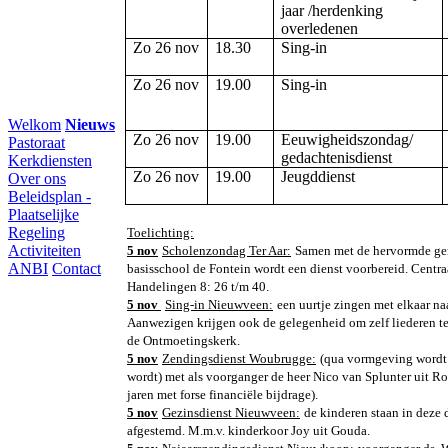
jaar /herdenking
overledenen
Zo 26 nov
18.30
Sing-in
Zo 26 nov
19.00
Sing-in
Welkom
Nieuws
Zo 26 nov
19.00
Eeuwigheidszondag/
Pastoraat
gedachtenisdienst
Kerkdiensten
Zo 26 nov
19.00
Jeugddienst
Over ons
Beleidsplan -
Plaatselijke
Regeling
Toelichting:
Activiteiten
5 nov
Scholenzondag Ter Aar:
Samen met de hervormde geme
ANBI
Contact
basisschool de Fontein wordt een dienst voorbereid. Centra
Handelingen 8: 26 t/m 40.
5 nov
Sing-in Nieuwveen:
een uurtje zingen met elkaar na
Aanwezigen krijgen ook de gelegenheid om zelf liederen t
de Ontmoetingskerk.
5 nov
Zendingsdienst Woubrugge:
(qua vormgeving wordt
wordt) met als voorganger de heer Nico van Splunter uit R
jaren met forse financiële bijdrage).
5 nov
Gezinsdienst Nieuwveen:
de kinderen staan in deze 
afgestemd. M.m.v. kinderkoor Joy uit Gouda.