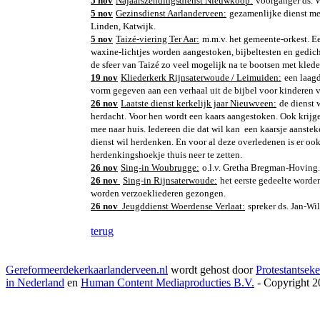
5 nov
Najaarszendingsdienst Nieuwkoop:
voorganger ds. W
5 nov
Gezinsdienst Aarlanderveen:
gezamenlijke dienst me
Linden, Katwijk.
5 nov
Taizé-viering Ter Aar:
m.m.v. het gemeente-orkest. E
waxine-lichtjes worden aangestoken, bijbeltesten en gedic
de sfeer van Taizé zo veel mogelijk na te bootsen met klede
19 nov
Kliederkerk Rijnsaterwoude / Leimuiden:
een laag
vorm gegeven aan een verhaal uit de bijbel voor kinderen v
26 nov
Laatste dienst kerkelijk jaar Nieuwveen:
de dienst 
herdacht. Voor hen wordt een kaars aangestoken. Ook krijge
mee naar huis. Iedereen die dat wil kan een kaarsje aanst
dienst wil herdenken. En voor al deze overledenen is er ook
herdenkingshoekje thuis neer te zetten.
26 nov
Sing-in Woubrugge:
o.l.v. Gretha Bregman-Hoving.
26 nov
Sing-in Rijnsaterwoude:
het eerste gedeelte worde
worden verzoekliederen gezongen.
26 nov
Jeugddienst Woerdense Verlaat:
spreker ds. Jan-Wi
terug
Gereformeerdekerkaarlanderveen.nl
wordt gehost door
Protestantseke
in Nederland
en
Human Content Mediaproducties B.V.
- Copyright 2