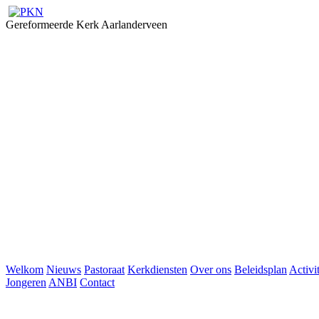
Gereformeerde Kerk Aarlanderveen
Welkom
Nieuws
Pastoraat
Kerkdiensten
Over ons
Beleidsplan
Activi
Jongeren
ANBI
Contact