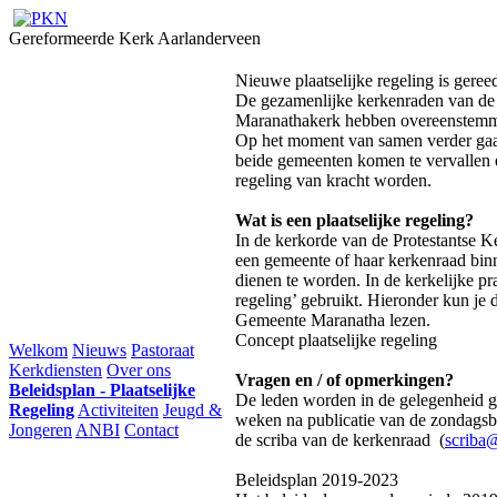
Gereformeerde Kerk Aarlanderveen
Nieuwe plaatselijke regeling is geree
De gezamenlijke kerkenraden van de
Maranathakerk hebben overeenstemmin
Op het moment van samen verder gaan 
beide gemeenten komen te vervallen e
regeling van kracht worden.
Wat is een plaatselijke regeling?
In de kerkorde van de Protestantse K
een gemeente of haar kerkenraad binn
dienen te worden. In de kerkelijke pra
regeling’ gebruikt. Hieronder kun je d
Gemeente Maranatha lezen.
Concept plaatselijke regeling
Welkom
Nieuws
Pastoraat
Kerkdiensten
Over ons
Vragen en / of opmerkingen?
Beleidsplan - Plaatselijke
De leden worden in de gelegenheid g
Regeling
Activiteiten
Jeugd &
weken na publicatie van de zondagsbr
Jongeren
ANBI
Contact
de scriba van de kerkenraad (
scriba
Beleidsplan 2019-2023