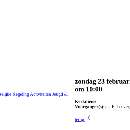
zondag 23 februar
om 10:00
selijke Regeling
Activiteiten
Jeugd &
Kerkdienst
Voorganger(s)
: ds. F. Leeve
terug