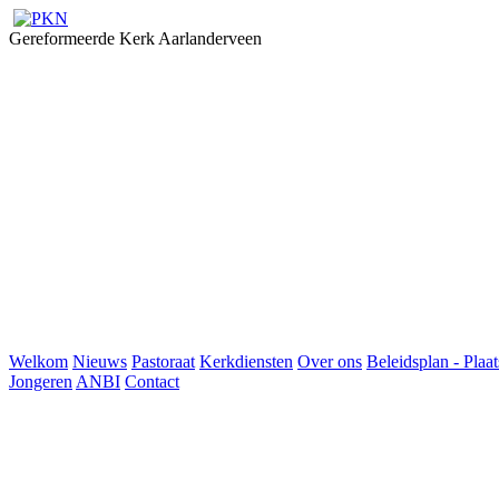
Gereformeerde Kerk Aarlanderveen
Welkom
Nieuws
Pastoraat
Kerkdiensten
Over ons
Beleidsplan - Plaat
Jongeren
ANBI
Contact