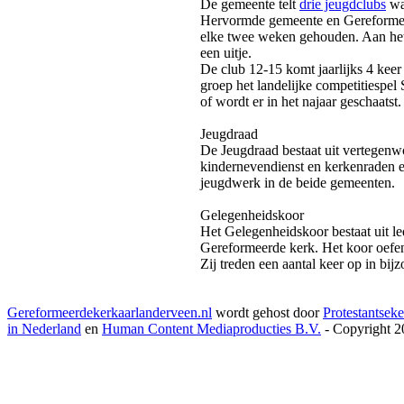
De gemeente telt
drie jeugdclubs
waa
Hervormde gemeente en Gereforme
elke twee weken gehouden. Aan het 
een uitje.
De club 12-15 komt jaarlijks 4 keer 
groep het landelijke competitiespel 
of wordt er in het najaar geschaatst
Jeugdraad
De Jeugdraad bestaat uit vertegenw
kindernevendienst en kerkenraden en
jeugdwerk in de beide gemeenten.
Gelegenheidskoor
Het Gelegenheidskoor bestaat uit 
Gereformeerde kerk. Het koor oefent
Zij treden een aantal keer op in bij
Gereformeerdekerkaarlanderveen.nl
wordt gehost door
Protestantseke
in Nederland
en
Human Content Mediaproducties B.V.
- Copyright 2