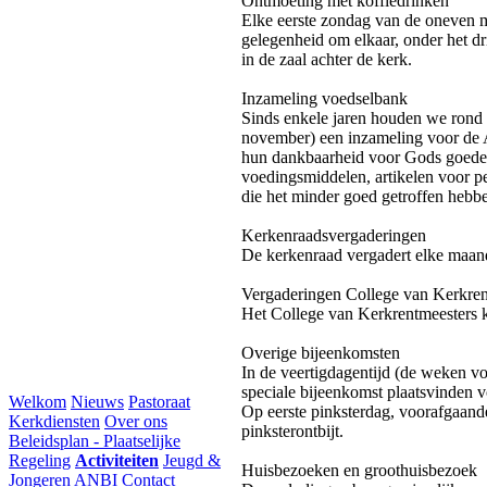
Ontmoeting met koffiedrinken
Elke eerste zondag van de oneven m
gelegenheid om elkaar, onder het dr
in de zaal achter de kerk.
Inzameling voedselbank
Sinds enkele jaren houden we rond
november) een inzameling voor de
hun dankbaarheid voor Gods goede 
voedingsmiddelen, artikelen voor pe
die het minder goed getroffen hebb
Kerkenraadsvergaderingen
De kerkenraad vergadert elke maand
Vergaderingen College van Kerkren
Het College van Kerkrentmeesters ko
Overige bijeenkomsten
In de veertigdagentijd (de weken vo
speciale bijeenkomst plaatsvinden 
Welkom
Nieuws
Pastoraat
Op eerste pinksterdag, voorafgaand
Kerkdiensten
Over ons
pinksterontbijt.
Beleidsplan - Plaatselijke
Regeling
Activiteiten
Jeugd &
Huisbezoeken en groothuisbezoek
Jongeren
ANBI
Contact