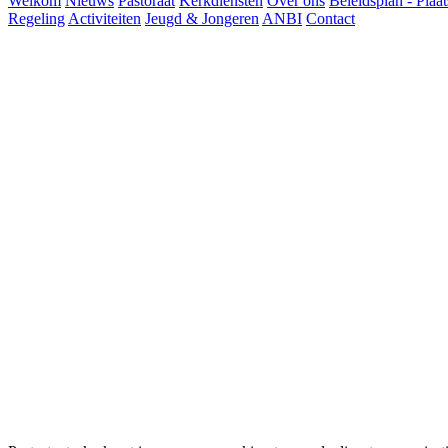
Welkom
Nieuws
Pastoraat
Kerkdiensten
Over ons
Beleidsplan - Plaat
Regeling
Activiteiten
Jeugd & Jongeren
ANBI
Contact