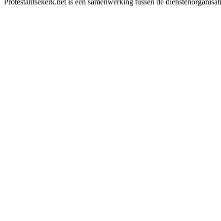
Protestantsekerk.net is een samenwerking tussen de dienstenorganisat