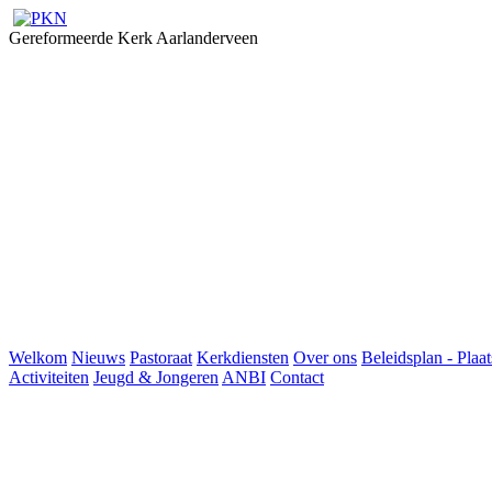
Gereformeerde Kerk Aarlanderveen
Welkom
Nieuws
Pastoraat
Kerkdiensten
Over ons
Beleidsplan - Plaat
Activiteiten
Jeugd & Jongeren
ANBI
Contact