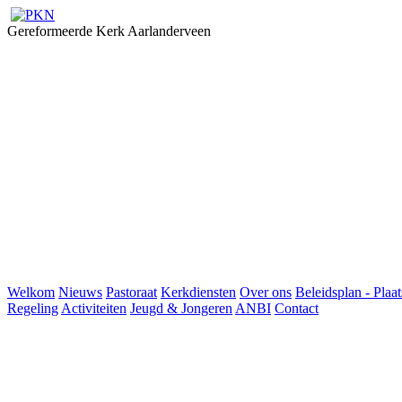
Gereformeerde Kerk Aarlanderveen
Welkom
Nieuws
Pastoraat
Kerkdiensten
Over ons
Beleidsplan - Plaat
Regeling
Activiteiten
Jeugd & Jongeren
ANBI
Contact