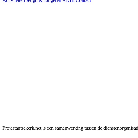
Activiteiten
Jeugd & Jongeren
ANBI
Contact
Protestantsekerk.net is een samenwerking tussen de dienstenorganisat