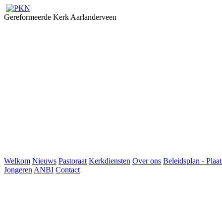
Gereformeerde Kerk Aarlanderveen
Welkom
Nieuws
Pastoraat
Kerkdiensten
Over ons
Beleidsplan - Plaat
Jongeren
ANBI
Contact