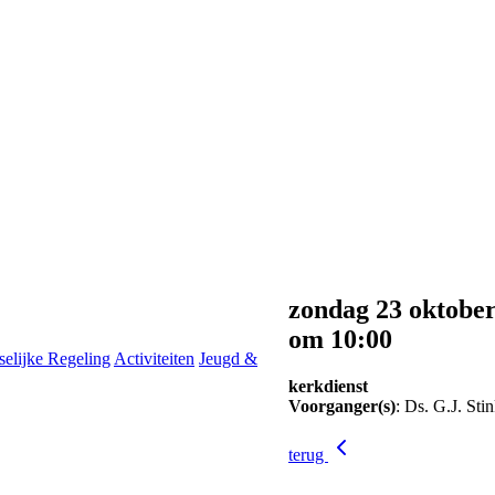
zondag 23 oktobe
om 10:00
selijke Regeling
Activiteiten
Jeugd &
kerkdienst
Voorganger(s)
: Ds. G.J. Sti
terug