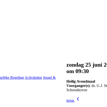
zondag 25 juni 
om 09:30
selijke Regeling
Activiteiten
Jeugd &
Heilig Avondmaal
Voorganger(s)
: ds. G.J. S
Schoonhoven
terug