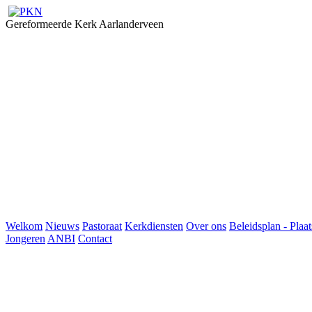
Gereformeerde Kerk Aarlanderveen
Welkom
Nieuws
Pastoraat
Kerkdiensten
Over ons
Beleidsplan - Plaat
Jongeren
ANBI
Contact