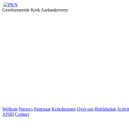
Gereformeerde Kerk Aarlanderveen
Welkom
Nieuws
Pastoraat
Kerkdiensten
Over ons
Beleidsplan
Activi
ANBI
Contact